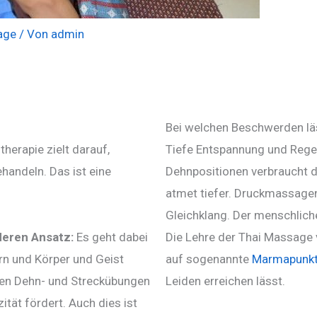
age
/ Von
admin
Bei welchen Beschwerden lä
therapie zielt darauf,
Tiefe Entspannung und Regen
handeln. Das ist eine
Dehnpositionen verbraucht 
atmet tiefer. Druckmassagen
Gleichklang. Der menschlich
nderen Ansatz:
Es geht dabei
Die Lehre der Thai Massage v
rn und Körper und Geist
auf sogenannte
Marmapunk
den Dehn- und Streckübungen
Leiden erreichen lässt.
ität fördert. Auch dies ist