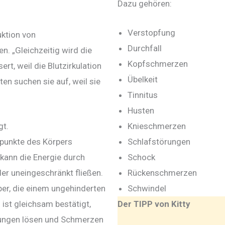
Dazu gehören:
Verstopfung
uktion von
Durchfall
n. „Gleichzeitig wird die
Kopfschmerzen
t, weil die Blutzirkulation
Übelkeit
ten suchen sie auf, weil sie
Tinnitus
Husten
gt.
Knieschmerzen
epunkte des Körpers
Schlafstörungen
n kann die Energie durch
Schock
r uneingeschränkt fließen.
Rückenschmerzen
per, die einem ungehinderten
Schwindel
ist gleichsam bestätigt,
Der TIPP von Kitty
ungen lösen und Schmerzen