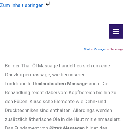
Zum Inhalt springen
Zum
Inhalt
springen
Die Ölmassage
Start
Massagen
Ölmassage
Die traditionelle wohltuende Thai Ölmassage
Bei der Thai-Öl Massage handelt es sich um eine
Ganzkörpermassage, wie bei unserer
traditionelle
thailändischen Massage
auch. Die
Behandlung reicht dabei vom Kopfbereich bis hin zu
den Füßen. Klassische Elemente wie Dehn- und
Drucktechniken sind enthalten. Allerdings werden
zusätzlich ätherische Öle in die Haut mit einmassiert.
Das Fundament von
Kitty’s Massagen
bildet das