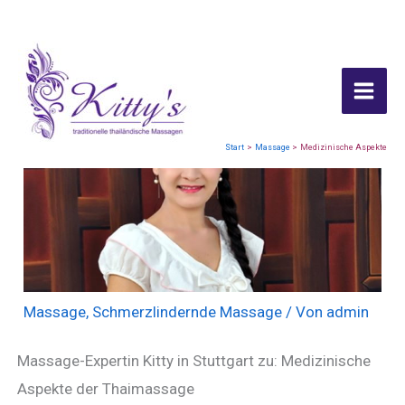
Inhalt
Zum
springen
Inhalt
springen
Start
Massage
Medizinische Aspekte
Massage
,
Schmerzlindernde Massage
/ Von
admin
Massage-Expertin Kitty in Stuttgart zu: Medizinische
Aspekte der Thaimassage