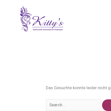
Zum
springen
Inhalt
springen
Thai Massage Stu
Das Gesuchte konnte leider nicht ge
Suchen
nach: