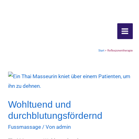
Inhalt
Zum
springen
Inhalt
Reflexzonentherapie
springen
Start
Reflexzonentherapie
Wohltuend und
durchblutungsfördernd
Fussmassage
/ Von
admin